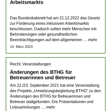
Arbeitsmarkts
a
v
Das Bundeskabinett hat am 21.12.2022 das Gesetz
i
zur Förderung eines inklusiven Arbeitsmarkts
beschlossen. Dadurch sollen mehr Menschen mit
g
Behinderungen oder gesundheitlichen
a
Beeinträchtigungen auf dem allgemeinen … mehr
14. März 2023
t
i
Recht, Veranstaltungen
o
Änderungen des BTHG für
n
Betreuerinnen und Betreuer
Am 22./23. September 2021 hat eine Veranstaltung
des Projekts „Umsetzungsbegleitung BTHG“ zu den
Änderungen des BTHG für Betreuerinnen und
Betreuer stattgefunden. Die Präsentationen und
Linksammlungen … mehr