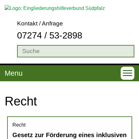
Kontakt / Anfrage
07274 / 53-2898
Menu
T
o
g
Recht
g
l
e
Recht
Gesetz zur Förderung eines inklusiven
n