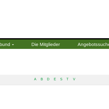
erbund
Die Mitglieder
Angebotssuch
A
B
D
E
S
T
V