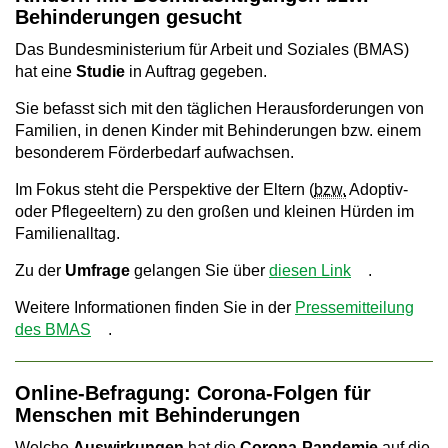
Behinderungen gesucht
a
Das Bundesministerium für Arbeit und Soziales (BMAS)
v
hat eine
Studie
in Auftrag gegeben.
i
Sie befasst sich mit den täglichen Herausforderungen von
g
Familien, in denen Kinder mit Behinderungen bzw. einem
besonderem Förderbedarf aufwachsen.
a
Im Fokus steht die Perspektive der Eltern (
bzw.
Adoptiv-
t
oder Pflegeeltern) zu den großen und kleinen Hürden im
i
Familienalltag.
o
Zu der
Umfrage
gelangen Sie über
diesen Link
.
n
Weitere Informationen finden Sie in der
Pressemitteilung
des BMAS
.
Online-Befragung: Corona-Folgen für
Menschen mit Behinderungen
Welche
Auswirkungen
hat die
Corona-Pandemie
auf die