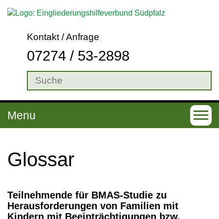
Kontakt / Anfrage
07274 / 53-2898
Menu
T
o
g
Glos­sar
g
l
Teilnehmende für BMAS-Studie zu
e
Herausforderungen von Familien mit
n
Kindern mit Beeinträchtigungen bzw.