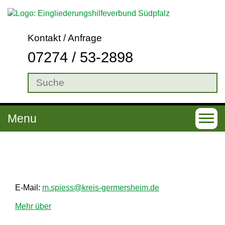
Kontakt / Anfrage
07274 / 53-2898
Menu
T
o
g
g
l
E-Mail:
m.spiess@kreis-germersheim.de
e
Mehr über
n