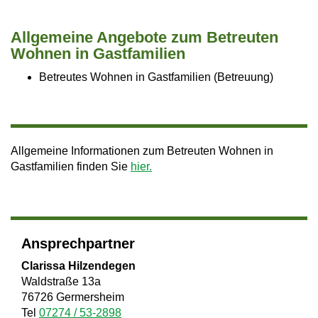
a
All­ge­mei­ne An­ge­bo­te zum Be­treu­ten
v
Woh­nen in Gast­fa­mi­li­en
i
Betreutes Wohnen in Gastfamilien (Betreuung)
g
a
t
Allgemeine Informationen zum Betreuten Wohnen in
i
Gastfamilien finden Sie
hier.
o
n
Ansprechpartner
Clarissa Hilzendegen
Waldstraße 13a
76726 Germersheim
Tel
07274 / 53-2898