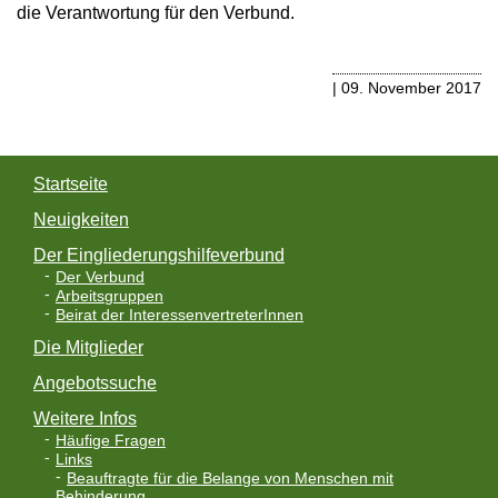
die Verantwortung für den Verbund.
a
v
| 09. November 2017
i
g
a
Startseite
t
Neuigkeiten
i
Der Eingliederungshilfeverbund
Der Verbund
o
Arbeitsgruppen
Beirat der InteressenvertreterInnen
n
Die Mitglieder
Angebotssuche
Weitere Infos
Häufige Fragen
Links
Beauftragte für die Belange von Menschen mit
Behinderung