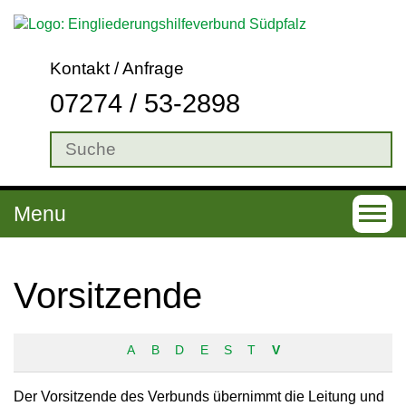
Kontakt / Anfrage
07274 / 53-2898
Menu
T
o
g
Vorsitzende
g
l
A
B
D
E
S
T
V
e
n
Der Vorsitzende des Verbunds übernimmt die Leitung und