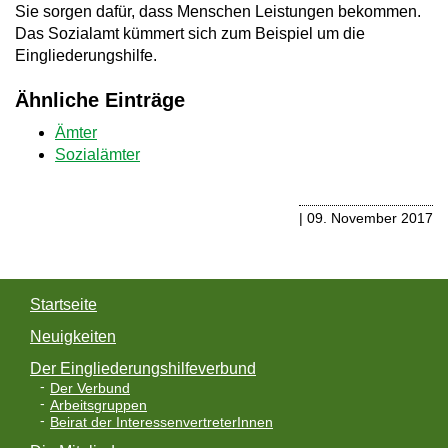
Sie sorgen dafür, dass Menschen Leistungen bekommen.
a
Das Sozialamt kümmert sich zum Beispiel um die
Eingliederungshilfe.
v
i
Ähnliche Einträge
g
Ämter
Sozialämter
a
t
| 09. November 2017
i
o
n
Startseite
Neuigkeiten
Der Eingliederungshilfeverbund
Der Verbund
Arbeitsgruppen
Beirat der InteressenvertreterInnen