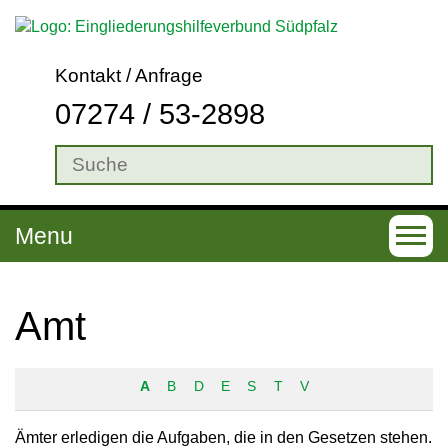
Kontakt / Anfrage
07274 / 53-2898
Menu
T
o
g
Amt
g
l
A
B
D
E
S
T
V
e
n
Ämter erledigen die Aufgaben, die in den Gesetzen stehen.