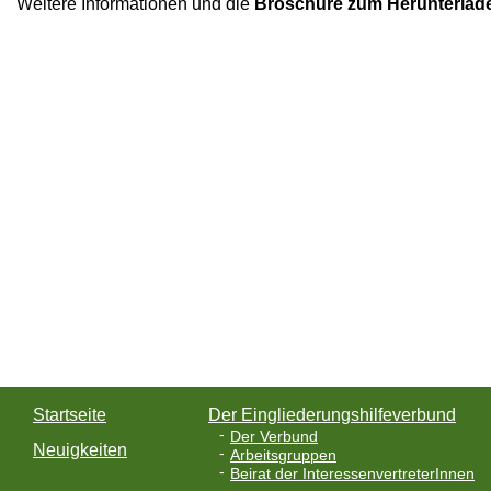
Weitere Informationen und die
Broschüre zum Herunterlad
Startseite
Der Eingliederungshilfeverbund
Der Verbund
Neuigkeiten
Arbeitsgruppen
Beirat der InteressenvertreterInnen