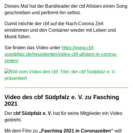
Dieses Mal hat der Bandleader der cbf Allstars einen Song
a
geschrieben und performt ihn selbst.
v
Damit möchte der cbf auf die Nach-Corona Zeit
i
einstimmen und den Container wieder mit Leben und
Musik füllen.
g
a
Sie finden das Video unter
https://www.cbf-
suedpfalz.de/neuigkeiten/video-cbf-allstars-in-corona-
t
zeiten/
i
o
n
Video des cbf Südpfalz e. V. zu Fasching
2021
Der
cbf Südpfalz e. V.
hat für seine Mitglieder ein Video
gedreht.
Mit dem Film zu
„Fasching 2021 in Coronazeiten“
will