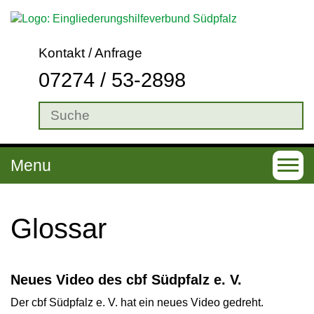
Kontakt / Anfrage
07274 / 53-2898
Menu
T
o
g
Glossar
g
l
Neues Video des cbf Südpfalz e. V.
e
Der cbf Südpfalz e. V. hat ein neues Video gedreht.
n