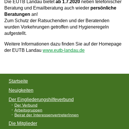
Die EUTB Landau bietet
ab 1.7.2020
neben telefonischer
a
Beratung und Emailberatung auch wieder
persönliche
Beratungen
an!
v
Zum Schutz der Ratsuchenden und der Beratenden
i
wurden Vorkehrungen getroffen und Hygieneregeln
aufgestellt.
g
Weitere Informationen dazu finden Sie auf der Homepage
a
der EUTB Landau
www.eutb-landau.de
t
i
o
Startseite
n
Neuigkeiten
Der Eingliederungshilfeverbund
Der Verbund
Arbeitsgruppen
Beirat der InteressenvertreterInnen
Die Mitglieder