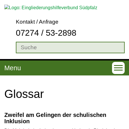
Kontakt / Anfrage
07274 / 53-2898
Menu
T
o
g
Glos­sar
g
l
Zweifel am Gelingen der schulischen
e
Inklusion
n