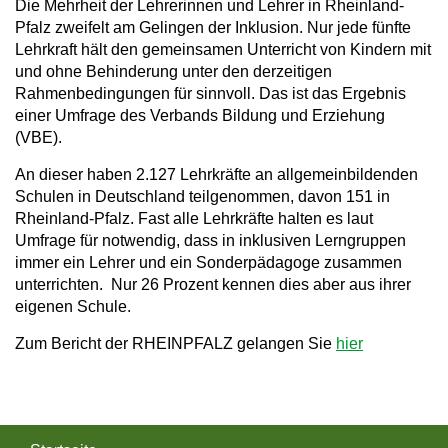
Die Mehrheit der Lehrerinnen und Lehrer in Rheinland-
a
Pfalz zweifelt am Gelingen der Inklusion. Nur jede fünfte
Lehrkraft hält den gemeinsamen Unterricht von Kindern mit
v
und ohne Behinderung unter den derzeitigen
i
Rahmenbedingungen für sinnvoll. Das ist das Ergebnis
einer Umfrage des Verbands Bildung und Erziehung
g
(VBE).
a
An dieser haben 2.127 Lehrkräfte an allgemeinbildenden
t
Schulen in Deutschland teilgenommen, davon 151 in
Rheinland-Pfalz. Fast alle Lehrkräfte halten es laut
i
Umfrage für notwendig, dass in inklusiven Lerngruppen
o
immer ein Lehrer und ein Sonderpädagoge zusammen
unterrichten. Nur 26 Prozent kennen dies aber aus ihrer
n
eigenen Schule.
Zum Bericht der RHEINPFALZ gelangen Sie
hier