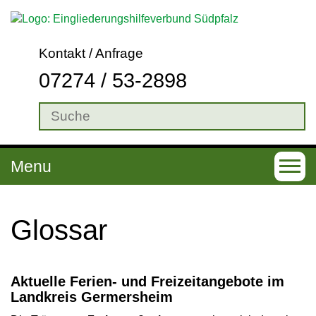
Kontakt / Anfrage
07274 / 53-2898
Menu
T
o
g
Glossar
g
l
Aktuelle Ferien- und Freizeitangebote im
e
Landkreis Germersheim
n