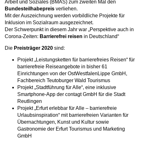
Arbeit und Soziales (BMAS) zum zweiten Mal den
a
Bundesteilhabepreis
verliehen.
Mit der Auszeichnung werden vorbildliche Projekte für
v
Inklusion im Sozialraum ausgezeichnet.
i
Der Schwerpunkt in diesem Jahr war „Perspektive auch in
Corona-Zeiten:
Barrierefrei reisen
in Deutschland“
g
Die
Preisträger 2020
sind:
a
Projekt „Leistungsketten für barrierefreies Reisen“ für
t
barrierefreie Reiseangebote in bisher 61
i
Einrichtungen von der OstWestfalenLippe GmbH,
Fachbereich Teutoburger Wald Tourismus
o
Projekt „Stadtführung für Alle“, eine inklusive
n
Smartphone-App der contagt GmbH für die Stadt
Reutlingen
Projekt „Erfurt erlebbar für Alle – barrierefreie
Urlaubsinspiration“ mit barrierefreien Varianten für
Übernachtungen, Kunst und Kultur sowie
Gastronomie der Erfurt Tourismus und Marketing
GmbH