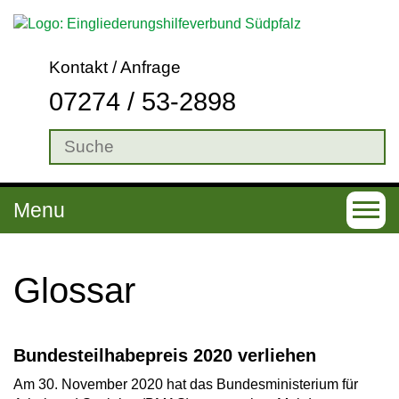
Kontakt / Anfrage
07274 / 53-2898
Menu
T
o
g
Glos­sar
g
l
Bundesteilhabepreis 2020 verliehen
e
Am 30. November 2020 hat das Bundesministerium für
n