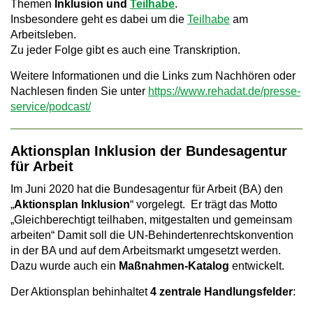
Themen
Inklusion und
Teilhabe
.
a
Insbesondere geht es dabei um die
Teilhabe
am
Arbeitsleben.
v
Zu jeder Folge gibt es auch eine Transkription.
i
Weitere Informationen und die Links zum Nachhören oder
g
Nachlesen finden Sie unter
https://www.rehadat.de/presse-
service/podcast/
a
t
Aktionsplan Inklusion der Bundesagentur
i
für Arbeit
o
Im Juni 2020 hat die Bundesagentur für Arbeit (BA) den
„
Aktionsplan Inklusion
“ vorgelegt. Er trägt das Motto
n
„Gleichberechtigt teilhaben, mitgestalten und gemeinsam
arbeiten“ Damit soll die UN-Behindertenrechtskonvention
in der BA und auf dem Arbeitsmarkt umgesetzt werden.
Dazu wurde auch ein
Maßnahmen-Katalog
entwickelt.
Der Aktionsplan behinhaltet
4 zentrale Handlungsfelder
: