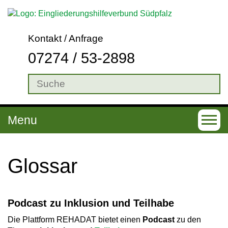
Kontakt / Anfrage
07274 / 53-2898
Menu
T
o
g
Glossar
g
l
Podcast zu Inklusion und Teilhabe
e
Die Plattform REHADAT bietet einen
Podcast
zu den
n