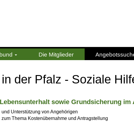
erbund
Die Mitglieder
Angebotssuch
n der Pfalz - Soziale Hilf
Le­bens­un­ter­halt sowie Grund­si­che­rung im
 und Unterstützung von Angehörigen
 zum Thema Kostenübernahme und Antragstellung