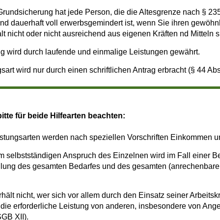
rundsicherung hat jede Person, die die Altesgrenze nach § 235
und dauerhaft voll erwerbsgemindert ist, wenn Sie ihren gewöhn
t nicht oder nicht ausreichend aus eigenen Kräften nd Mitteln s
g wird durch laufende und einmalige Leistungen gewährt.
sart wird nur durch einen schriftlichen Antrag erbracht (§ 44 Abs
itte für beide Hilfearten beachten:
istungsarten werden nach speziellen Vorschriften Einkommen 
 selbstständigen Anspruch des Einzelnen wird im Fall einer B
lung des gesamten Bedarfes und des gesamten (anrechenbar
erhält nicht, wer sich vor allem durch den Einsatz seiner Arbei
die erforderliche Leistung von anderen, insbesondere von Ang
SGB XII).