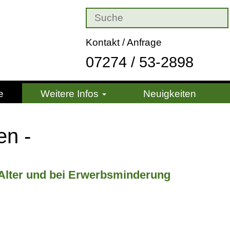
Kontakt / Anfrage
07274 / 53-2898
e
Weitere Infos
Neuigkeiten
en -
 Alter und bei Er­werbs­min­de­rung