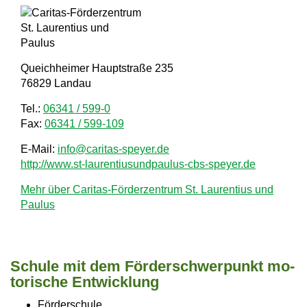
a
v
i
Queichheimer Hauptstraße 235
76829 Landau
g
a
Tel.:
06341 / 599-0
Fax:
06341 / 599-109
t
E-Mail:
info@caritas-speyer.de
i
http://www.st-laurentiusundpaulus-cbs-speyer.de
o
Mehr über Caritas-Förderzentrum St. Laurentius und
n
Paulus
Schu­le mit dem För­der­schwer­punkt mo­
to­ri­sche Ent­wick­lung
Förderschule