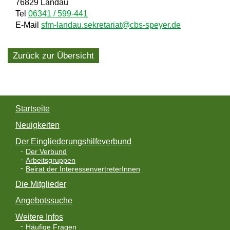
76829 Landau
Tel
06341 / 599-441
E-Mail
sfm-landau.sekretariat@cbs-speyer.de
Zurück zur Übersicht
Startseite
Neuigkeiten
Der Eingliederungshilfeverbund
Der Verbund
Arbeitsgruppen
Beirat der InteressenvertreterInnen
Die Mitglieder
Angebotssuche
Weitere Infos
Häufige Fragen