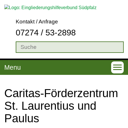
Kontakt / Anfrage
07274 / 53-2898
Menu
T
o
g
Caritas-Förderzentrum
g
St. Laurentius und
l
Paulus
e
n