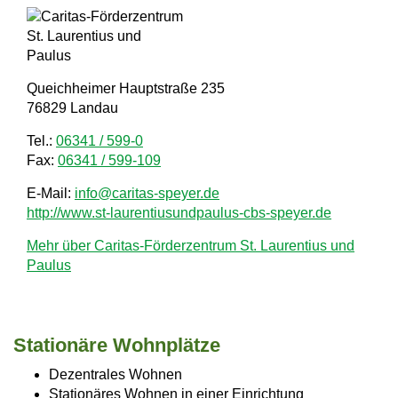
a
v
i
Queichheimer Hauptstraße 235
76829 Landau
g
a
Tel.:
06341 / 599-0
Fax:
06341 / 599-109
t
E-Mail:
info@caritas-speyer.de
i
http://www.st-laurentiusundpaulus-cbs-speyer.de
o
Mehr über Caritas-Förderzentrum St. Laurentius und
n
Paulus
Sta­tio­nä­re Wohn­plät­ze
Dezentrales Wohnen
Stationäres Wohnen in einer Einrichtung