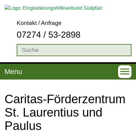
Kontakt / Anfrage
07274 / 53-2898
Menu
T
o
g
Caritas-Förderzentrum
g
St. Laurentius und
l
Paulus
e
n