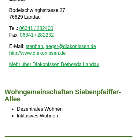
a
Bodelschwinghstrasse 27
76829 Landau
v
i
Tel.:
06341 / 282400
Fax:
06341 / 282232
g
E-Mail:
stephan.jaeger@diakonissen.de
a
http://www.diakonissen.de
t
Mehr über Diakonissen Bethesda Landau
i
o
n
Wohngemeinschaften Siebenpfeiffer-
Allee
Dezentrales Wohnen
Inklusives Wohnen