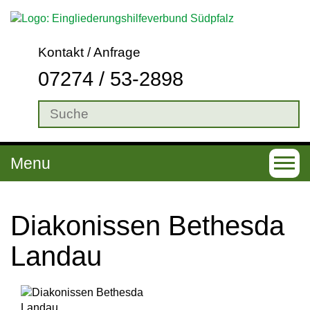
Kontakt / Anfrage
07274 / 53-2898
Menu
T
o
g
Diakonissen Bethesda
g
Landau
l
e
n