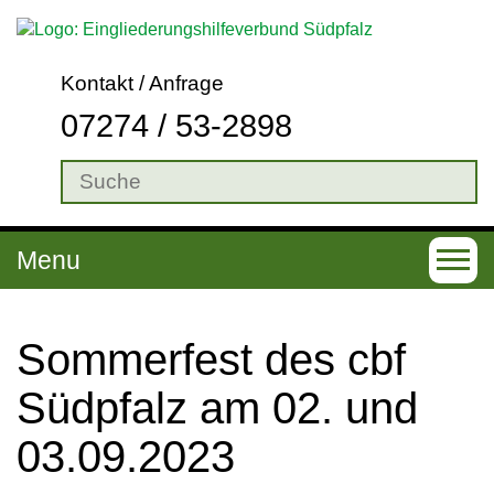
Kontakt / Anfrage
07274 / 53-2898
Menu
T
o
g
Som­mer­fest des cbf
g
Süd­pfalz am 02. und
l
03.09.2023
e
n