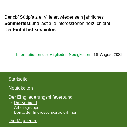
a
v
Der cbf Südpfalz e. V. feiert wieder sein jährliches
Sommerfest
und lädt alle Interessierten herzlich ein!
i
Der
Eintritt ist kostenlos
.
g
a
t
Informationen der Mitglieder
,
Neuigkeiten
| 16. August 2023
i
o
Startseite
n
Neuigkeiten
Der Eingliederungshilfeverbund
Der Verbund
Arbeitsgruppen
Beirat der InteressenvertreterInnen
Die Mitglieder