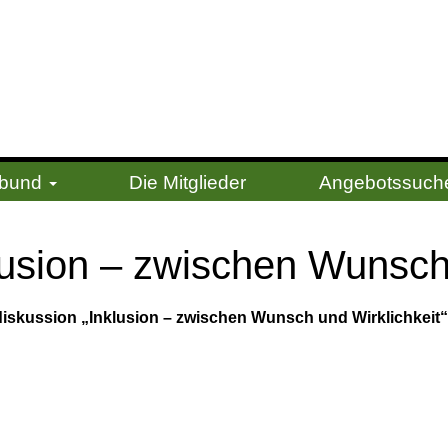
erbund
Die Mitglieder
Angebotssuch
­klu­si­on – zwi­schen Wunsch
skussion „Inklusion – zwischen Wunsch und Wirklichkeit“