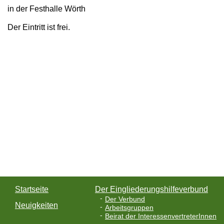
in der Festhalle Wörth
Der Eintritt ist frei.
Startseite
Der Eingliederungshilfeverbund
Der Verbund
Neuigkeiten
Arbeitsgruppen
Beirat der InteressenvertreterInnen