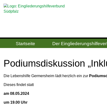
Startseite
Der Ein­gliede­rungs­hilfe­v
Po­di­ums­dis­kus­si­on „In
Die Lebenshilfe Germersheim lädt herzlich ein zur
Podiumsdi
Dieses findet statt
am 08.05.2024
um 19.00 Uhr