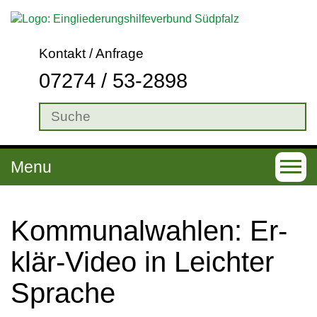
Kontakt / Anfrage
07274 / 53-2898
Menu
T
o
g
Kom­mu­nal­wah­len: Er­
g
klär-Video in Leich­ter
l
Spra­che
e
n