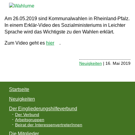
a
v
Am 26.05.2019 sind Kommunalwahlen in Rheinland-Pfalz.
In einem Erklär-Video des Sozialministeriums in Leichter
i
Sprache wird das Wichtigste zu den Wahlen erklärt.
g
Zum Video geht es
hier
.
a
t
Neuigkeiten
| 16. Mai 2019
i
o
n
Startseite
Neuigkeiten
Der Eingliederungshilfeverbund
Der Verbund
Arbeitsgruppen
Beirat der InteressenvertreterInnen
Die Mitglieder