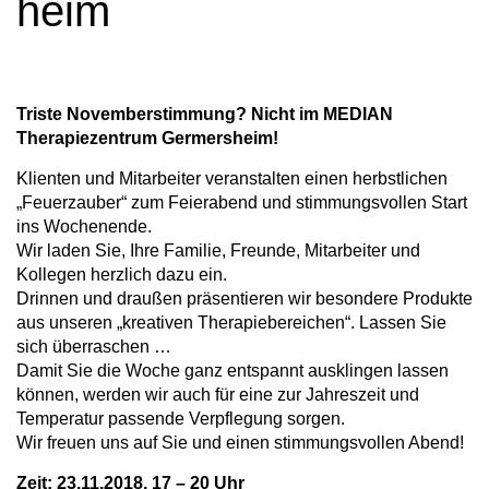
heim
a
v
i
Triste Novemberstimmung? Nicht im MEDIAN
g
Therapiezentrum Germersheim!
a
Klienten und Mitarbeiter veranstalten einen herbstlichen
„Feuerzauber“ zum Feierabend und stimmungsvollen Start
t
ins Wochenende.
i
Wir laden Sie, Ihre Familie, Freunde, Mitarbeiter und
Kollegen herzlich dazu ein.
o
Drinnen und draußen präsentieren wir besondere Produkte
n
aus unseren „kreativen Therapiebereichen“. Lassen Sie
sich überraschen …
Damit Sie die Woche ganz entspannt ausklingen lassen
können, werden wir auch für eine zur Jahreszeit und
Temperatur passende Verpflegung sorgen.
Wir freuen uns auf Sie und einen stimmungsvollen Abend!
Zeit: 23.11.2018, 17 – 20 Uhr