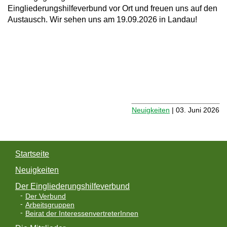
Eingliederungshilfeverbund vor Ort und freuen uns auf den
a
Austausch. Wir sehen uns am 19.09.2026 in Landau!
v
i
g
a
t
Neuigkeiten
| 03. Juni 2026
i
o
n
Startseite
Neuigkeiten
Der Eingliederungshilfeverbund
Der Verbund
Arbeitsgruppen
Beirat der InteressenvertreterInnen