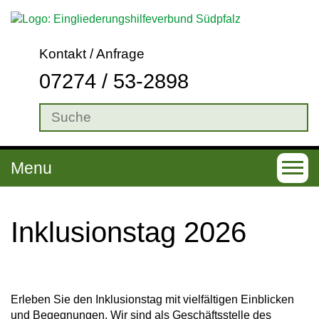
Kontakt / Anfrage
07274 / 53-2898
Menu
T
o
g
In­klu­si­ons­tag 2026
g
l
e
Erleben Sie den Inklusionstag mit vielfältigen Einblicken
n
und Begegnungen. Wir sind als Geschäftsstelle des