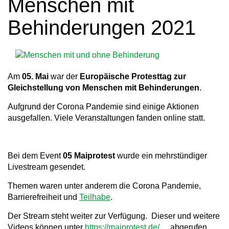
Menschen mit
a
Behinderungen 2021
v
i
g
Am
05. Mai
war der
Europäische Protesttag zur
a
Gleichstellung von Menschen mit Behinderungen
.
t
Aufgrund der Corona Pandemie sind einige Aktionen
i
ausgefallen. Viele Veranstaltungen fanden online statt.
o
n
Bei dem Event
05 Maiprotest
wurde ein mehrstündiger
Livestream gesendet.
Themen waren unter anderem die Corona Pandemie,
Barrierefreiheit und
Teilhabe
.
Der Stream steht weiter zur Verfügung. Dieser und weitere
Videos können unter
https://maiprotest.de/
abgerufen