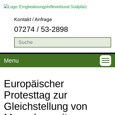
Kontakt / Anfrage
07274 / 53-2898
Menu
T
o
g
Europäischer
g
Protesttag zur
l
Gleichstellung von
e
n