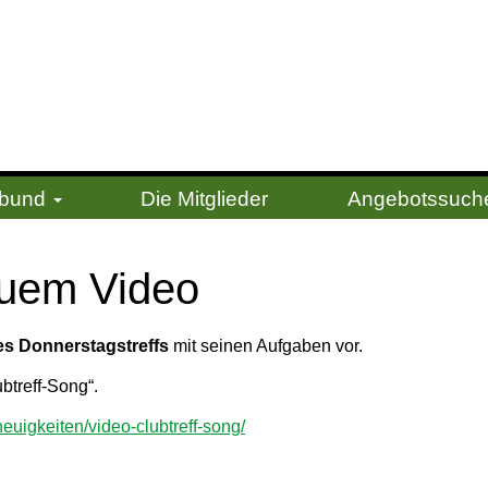
erbund
Die Mitglieder
Angebotssuch
neuem Video
s Donnerstagstreffs
mit seinen Aufgaben vor.
ubtreff-Song“.
euigkeiten/video-clubtreff-song/