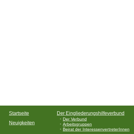
Startseite
Der Eingliederungshilfeverbund
Der Verbund
Neuigkeiten
Arbeitsgruppen
Beirat der InteressenvertreterInnen