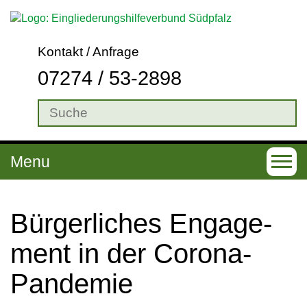
Kontakt / Anfrage
07274 / 53-2898
Menu
T
o
g
Bür­ger­li­ches En­ga­ge­
g
ment in der Co­ro­na-
l
Pan­de­mie
e
n