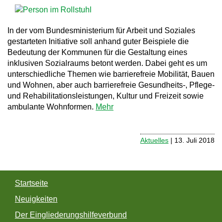
a
v
In der vom Bundesministerium für Arbeit und Soziales
gestarteten Initiative soll anhand guter Beispiele die
i
Bedeutung der Kommunen für die Gestaltung eines
g
inklusiven Sozialraums betont werden. Dabei geht es um
unterschiedliche Themen wie barrierefreie Mobilität, Bauen
a
und Wohnen, aber auch barrierefreie Gesundheits-, Pflege-
t
und Rehabilitationsleistungen, Kultur und Freizeit sowie
ambulante Wohnformen.
Mehr
i
o
Aktuelles
| 13. Juli 2018
n
Startseite
Neuigkeiten
Der Eingliederungshilfeverbund