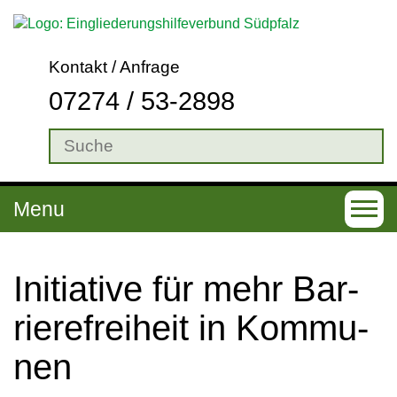
Kontakt / Anfrage
07274 / 53-2898
Menu
T
o
g
In­itia­ti­ve für mehr Bar­
g
rie­re­frei­heit in Kom­mu­
l
nen
e
n