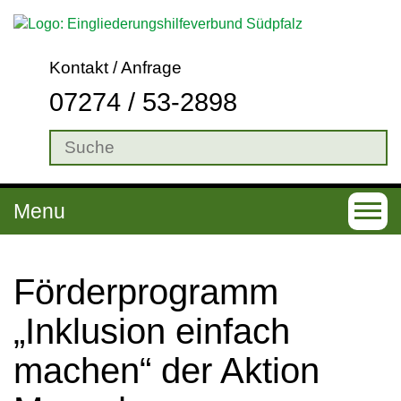
Kontakt / Anfrage
07274 / 53-2898
Menu
T
o
g
Förderprogramm
g
„Inklusion einfach
l
machen“ der Aktion
e
n