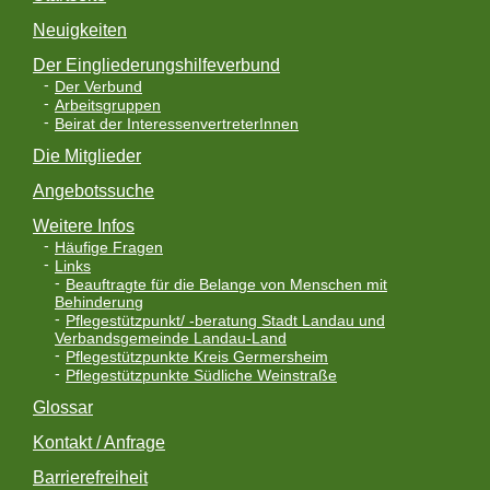
a
Neuigkeiten
v
Der Eingliederungshilfeverbund
Der Verbund
i
Arbeitsgruppen
Beirat der InteressenvertreterInnen
g
Die Mitglieder
a
Angebotssuche
t
Weitere Infos
i
Häufige Fragen
Links
o
Beauftragte für die Belange von Menschen mit
Behinderung
n
Pflegestützpunkt/ -beratung Stadt Landau und
Verbandsgemeinde Landau-Land
Pflegestützpunkte Kreis Germersheim
Pflegestützpunkte Südliche Weinstraße
Glossar
Kontakt / Anfrage
Barrierefreiheit