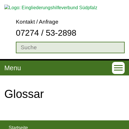
Kontakt / Anfrage
07274 / 53-2898
Menu
T
o
g
Glos­sar
g
l
e
n
Startseite